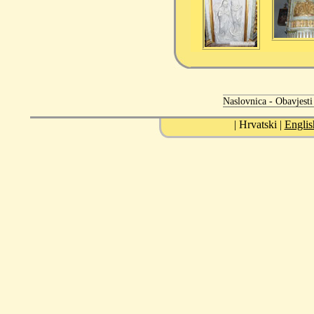
Naslovnica -
Obavjesti
| Hrvatski |
Englis