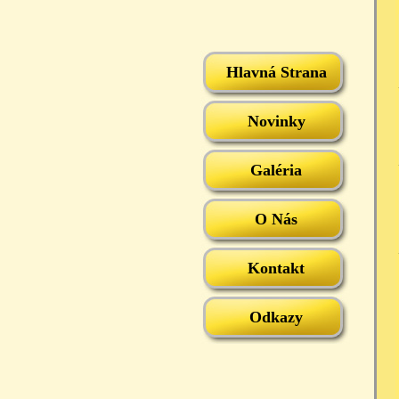
Hlavná Strana
Novinky
Galéria
O Nás
Kontakt
Odkazy