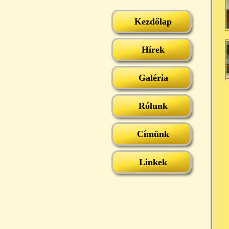
Kezdőlap
Hírek
Galéria
Rólunk
Címünk
Linkek