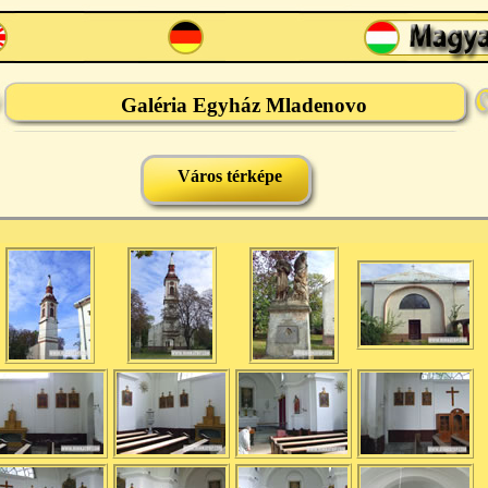
Galéria Egyház Mladenovo
Város térképe