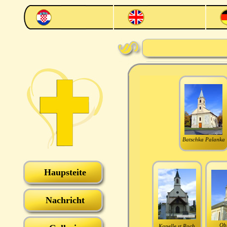
Batschka Palanka
Haupsteite
Nachricht
Ob
Kapelle st.Roch