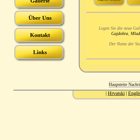
Gallerie
Über Uns
Legen Sie die neue Gal
Gajdobra
,
Mlad
Kontakt
Der Name der Sta
Links
Haupsteite
Nachri
|
Hrvatski
|
Engli