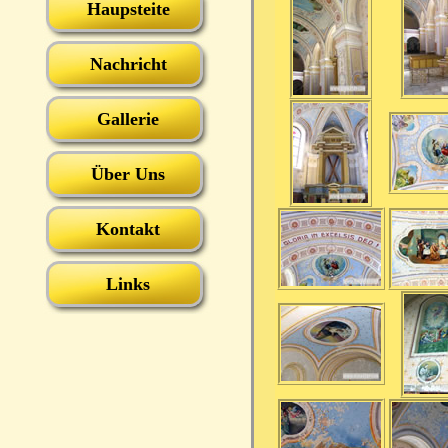
Haupsteite
Nachricht
Gallerie
Über Uns
Kontakt
Links