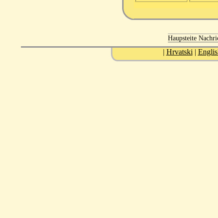
Haupsteite
Nachri
|
Hrvatski
|
Englis