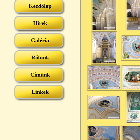
Kezdőlap
Hírek
Galéria
Rólunk
Címünk
Linkek