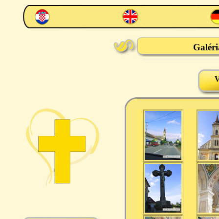
Galér
V