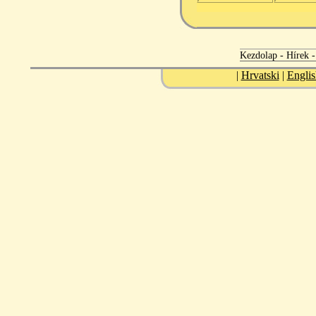
Kezdolap
-
Hírek
|
Hrvatski
|
Englis